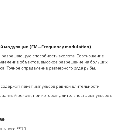
ой модуляции
(
FM
—
Frequency
modulation
)
ь разрешающую способность эхолота. Соотношение
выделение объектов, высокое разрешение на больших
ьса. Точное определение размерного ряда рыбы.
 содержит пакет импульсов равной длительности.
ованный режим, при котором длительность импульсов в
W:
вычного ES70