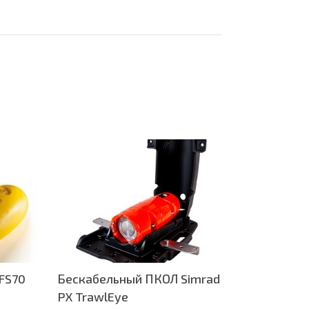
 FS70
Бескабельный ПКОЛ Simrad
Приборы
PX TrawlEye
лова