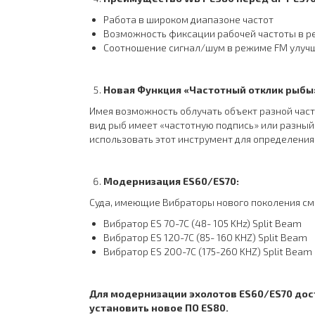
Работа в широком диапазоне частот
Возможность фиксации рабочей частоты в р
Соотношение сигнал/шум в режиме FM улучше
Новая Функция «Частотный отклик рыбы
Имея возможность облучать объект разной часто
вид рыб имеет «частотную подпись» или разный 
использовать этот инструмент для определения
Модернизация
ES
60/
ES
70
:
Суда, имеющие Вибраторы нового поколения см
Вибратор ES 70-7C (48- 105 KHz) Split Beam
Вибратор ES 120-7C (85- 160 KHZ) Split Beam
Вибратор ES 200-7C (175-260 KHZ) Split Beam
Для модернизации эхолотов
ES
60/
ES
70 до
установить новое ПО
ES
80.