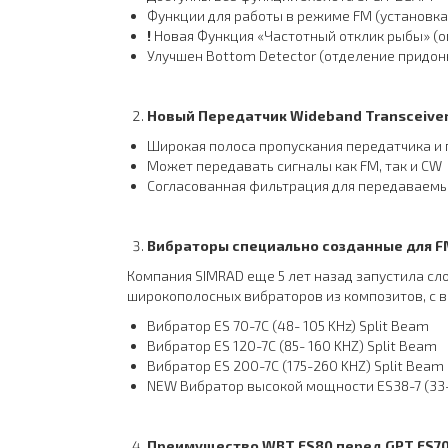
Функции для работы в режиме FM (установка
!
Новая Функция «Частотный отклик рыбы» (о
Улучшен Bottom Detector (отделение придон
Новый
Передатчик
Wideband Transceive
Широкая полоса пропускания передатчика и
Может передавать сигналы как FM, так и CW
Согласованная фильтрация для передаваемы
Вибраторы специально созданные для
F
Компания SIMRAD еще 5 лет назад запустила с
широкополосных вибраторов из композитов, с 
Вибратор ES 70-7C (48- 105 KHz) Split Beam
Вибратор ES 120-7C (85- 160 KHZ) Split Beam
Вибратор ES 200-7C (175-260 KHZ) Split Beam
NEW Вибратор высокой мощности ES38-7 (33-5
Преимущество
WBT
ES
80 перед
GPT
ES
7