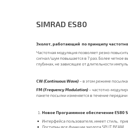
SIMRAD ES80
Эхолот, работающий по принципу частотн
Частотная модуляция позволяет резко повысит
сигнал/шум повышается в 7 раз. Более четкое 
глубинах, не зависящее от длительности импул
CW
(
Continuous
Wave)
–
в этом режиме посылка
FM
(
Frequency
Modulation
)
– частотно-модулир
пакете посылки изменяется в течение передачи
Новое Программное обеспечение
ES
80
S
Интерфейса пользователя, имеет стиль, при
Доступны все функции эхолота SPLIT BEAM