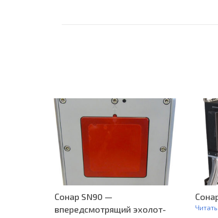
Сонар SN90 —
Сона
Читать
впередсмотрящий эхолот-