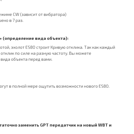
ежиме CW (зависит от вибратора)
но в 7 раз.
» (определение вида объекта)
:
той, эхолот ES80 строит Кривую отклика. Так как каждый
отклик по силе на разную частоту. Вы можете
 вида объекта перед вами.
огут в полной мере ощутить возможности нового ES80.
статочно заменить
GPT
передатчик на новый
WBT
и