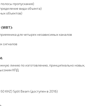
 полосы пропускания)
пределение вида объекта)
ных объектов)
r (WBT)
:
 приемника для четырех независимых каналов
х сигналов
M
:
ложную линию по изготовлению, принципиально новых,
высоким КПД.
0 KHZ) Split Beam (доступен в 2016)
0
: